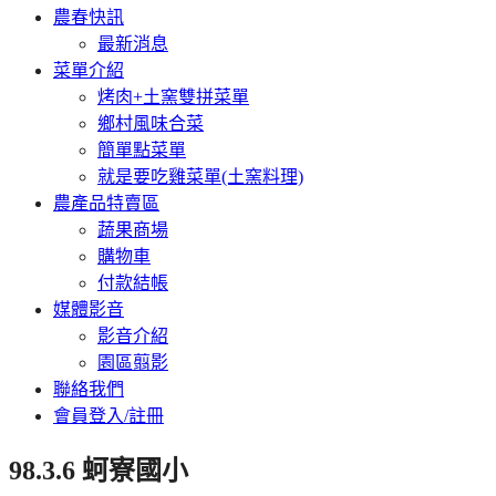
農春快訊
最新消息
菜單介紹
烤肉+土窯雙拼菜單
鄉村風味合菜
簡單點菜單
就是要吃雞菜單(土窯料理)
農產品特賣區
蔬果商場
購物車
付款結帳
媒體影音
影音介紹
園區翦影
聯絡我們
會員登入/註冊
98.3.6 蚵寮國小