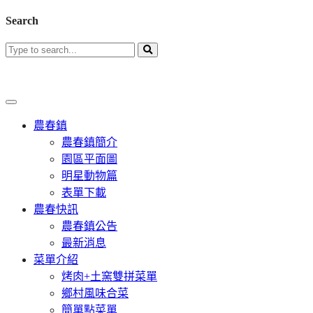
Search
農春鎮
農春鎮簡介
園區平面圖
明星動物篇
表單下載
農春快訊
農春鎮公告
最新消息
菜單介紹
烤肉+土窯雙拼菜單
鄉村風味合菜
簡單點菜單