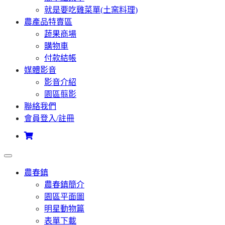
就是要吃雞菜單(土窯料理)
農產品特賣區
蔬果商場
購物車
付款結帳
媒體影音
影音介紹
園區翦影
聯絡我們
會員登入/註冊
農春鎮
農春鎮簡介
園區平面圖
明星動物篇
表單下載