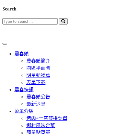
Search
農春鎮
農春鎮簡介
園區平面圖
明星動物篇
表單下載
農春快訊
農春鎮公告
最新消息
菜單介紹
烤肉+土窯雙拼菜單
鄉村風味合菜
簡單點菜單