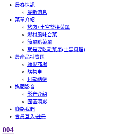
農春快訊
最新消息
菜單介紹
烤肉+土窯雙拼菜單
鄉村風味合菜
簡單點菜單
就是要吃雞菜單(土窯料理)
農產品特賣區
蔬果商場
購物車
付款結帳
媒體影音
影音介紹
園區翦影
聯絡我們
會員登入/註冊
004