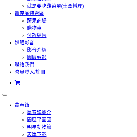
就是要吃雞菜單(土窯料理)
農產品特賣區
蔬果商場
購物車
付款結帳
媒體影音
影音介紹
園區翦影
聯絡我們
會員登入/註冊
農春鎮
農春鎮簡介
園區平面圖
明星動物篇
表單下載