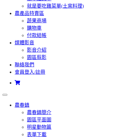
就是要吃雞菜單(土窯料理)
農產品特賣區
蔬果商場
購物車
付款結帳
媒體影音
影音介紹
園區翦影
聯絡我們
會員登入/註冊
農春鎮
農春鎮簡介
園區平面圖
明星動物篇
表單下載