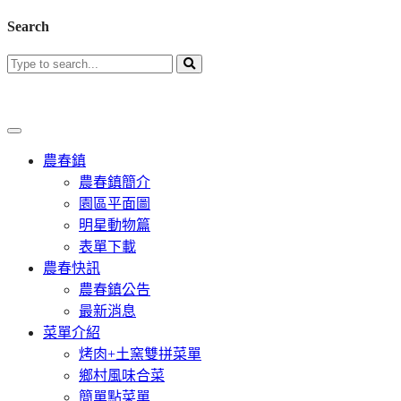
Search
農春鎮
農春鎮簡介
園區平面圖
明星動物篇
表單下載
農春快訊
農春鎮公告
最新消息
菜單介紹
烤肉+土窯雙拼菜單
鄉村風味合菜
簡單點菜單