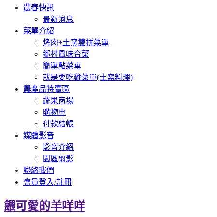
農春快訊
最新消息
菜單介紹
烤肉+土窯雙拼菜單
鄉村風味合菜
簡單點菜單
就是要吃雞菜單(土窯料理)
農產品特賣區
蔬果商場
購物車
付款結帳
媒體影音
影音介紹
園區翦影
聯絡我們
會員登入/註冊
餵可愛的羊咩咩