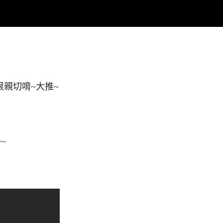
很親切唷~大推~
~