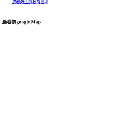
農春鎮生態教育農場
農春鎮google Map